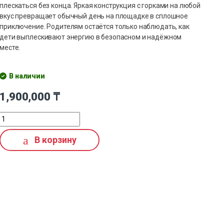
плескаться без конца. Яркая конструкция с горками на любой
вкус превращает обычный день на площадке в сплошное
приключение. Родителям остаётся только наблюдать, как
дети выплескивают энергию в безопасном и надёжном
месте.
В наличии
1,900,000
₸
В корзину