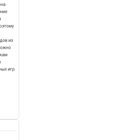
она
ение
я
поэтому
дов из
можно
жкам
в
ых игр.