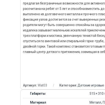
предлагая безграничные возможности для активного
рассчитана на ребят от 5 лет и способна вместить 
выполнено из долговечного металла и прочного пла
фиксация узлов достигается за счет выверенных ре
родители могут быть совершенно спокойны за здоро
издалека зазывает маленьких искателей приключени
трех платформ и мостика, увенчанную тенистой бес
спуститься по винтовой или спиральной горке-трубе
двойной горки. Такой комплекс становится готовым
главный центр детского притяжения, совмещая в себ
Артикул:
Wat03
Категория:
Детские игровые
Габариты
515 × 310 
Материал
Металл, П