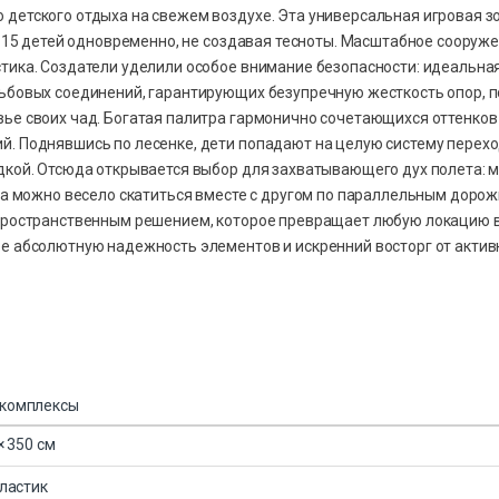
 детского отдыха на свежем воздухе. Эта универсальная игровая з
до 15 детей одновременно, не создавая тесноты. Масштабное сооруж
стика. Создатели уделили особое внимание безопасности: идеальна
зьбовых соединений, гарантирующих безупречную жесткость опор, 
вье своих чад. Богатая палитра гармонично сочетающихся оттенков
й. Поднявшись по лесенке, дети попадают на целую систему перехо
едкой. Отсюда открывается выбор для захватывающего дух полета: 
, а можно весело скатиться вместе с другом по параллельным доро
 пространственным решением, которое превращает любую локацию 
е абсолютную надежность элементов и искренний восторг от активн
 комплексы
× 350 см
ластик