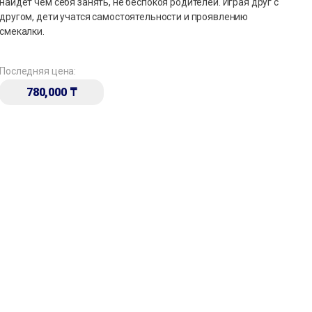
найдет чем себя занять, не беспокоя родителей. Играя друг с
другом, дети учатся самостоятельности и проявлению
смекалки.
Последняя цена:
780,000
₸