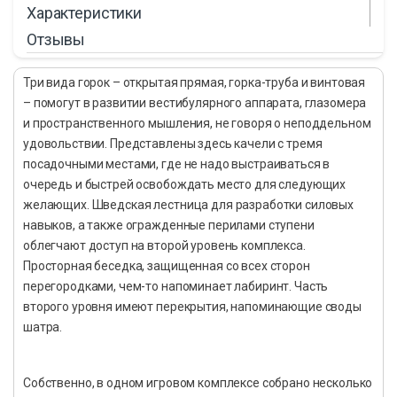
Характеристики
Отзывы
Три вида горок – открытая прямая, горка-труба и винтовая
– помогут в развитии вестибулярного аппарата, глазомера
и пространственного мышления, не говоря о неподдельном
удовольствии. Представлены здесь качели с тремя
посадочными местами, где не надо выстраиваться в
очередь и быстрей освобождать место для следующих
желающих. Шведская лестница для разработки силовых
навыков, а также огражденные перилами ступени
облегчают доступ на второй уровень комплекса.
Просторная беседка, защищенная со всех сторон
перегородками, чем-то напоминает лабиринт. Часть
второго уровня имеют перекрытия, напоминающие своды
шатра.
Собственно, в одном игровом комплексе собрано несколько