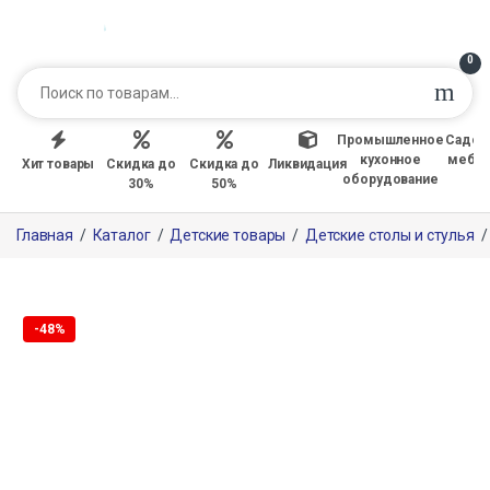
0
Промышленное
Садов
кухонное
мебе
Хит товары
Скидка до
Скидка до
Ликвидация
оборудование
30%
50%
Главная
/
Каталог
/
Детские товары
/
Детские столы и стулья
Только офлайн
-
48%