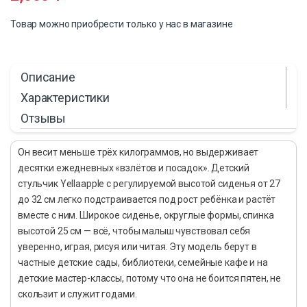
Товар можно приобрести только у нас в магазине
Описание
Характеристики
Отзывы
Он весит меньше трёх килограммов, но выдерживает
десятки ежедневных «взлётов и посадок». Детский
стульчик Yellaapple с регулируемой высотой сиденья от 27
до 32 см легко подстраивается под рост ребёнка и растёт
вместе с ним. Широкое сиденье, округлые формы, спинка
высотой 25 см — всё, чтобы малыш чувствовал себя
уверенно, играя, рисуя или читая. Эту модель берут в
частные детские сады, библиотеки, семейные кафе и на
детские мастер-классы, потому что она не боится пятен, не
скользит и служит годами.