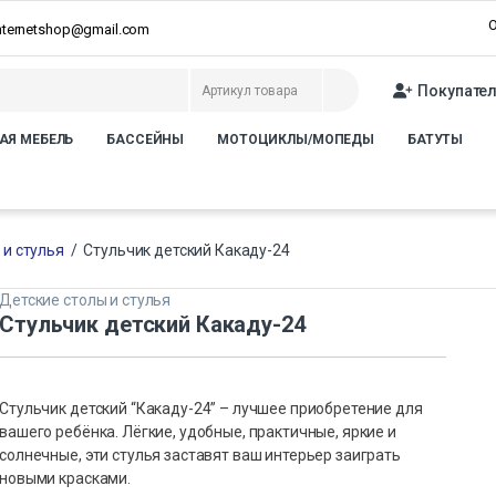
О
internetshop@gmail.com
Покупате
АЯ МЕБЕЛЬ
БАССЕЙНЫ
МОТОЦИКЛЫ/МОПЕДЫ
БАТУТЫ
 и стулья
/
Стульчик детский Какаду-24
Детские столы и стулья
Стульчик детский Какаду-24
Стульчик детский “Какаду-24” – лучшее приобретение для
вашего ребёнка. Лёгкие, удобные, практичные, яркие и
солнечные, эти стулья заставят ваш интерьер заиграть
новыми красками.