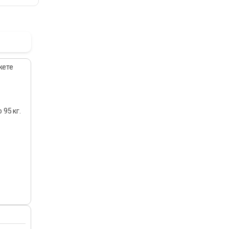
жете
95 кг.