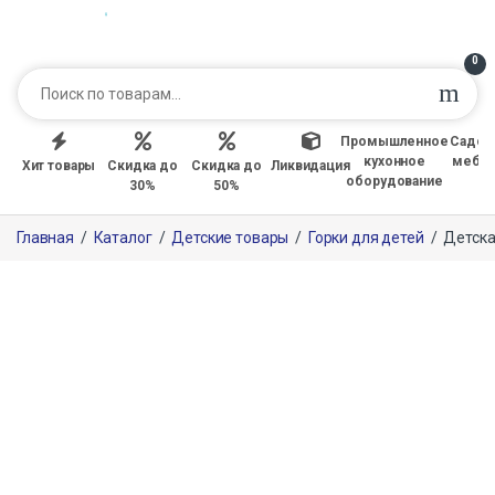
0
Промышленное
Садов
кухонное
мебе
Хит товары
Скидка до
Скидка до
Ликвидация
оборудование
30%
50%
Главная
/
Каталог
/
Детские товары
/
Горки для детей
/
Детска