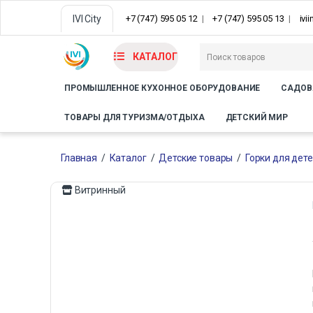
IVI City
+7 (747) 595 05 12
+7 (747) 595 05 13
ivi
КАТАЛОГ
ПРОМЫШЛЕННОЕ КУХОННОЕ ОБОРУДОВАНИЕ
САДОВ
ТОВАРЫ ДЛЯ ТУРИЗМА/ОТДЫХА
ДЕТСКИЙ МИР
Главная
/
Каталог
/
Детские товары
/
Горки для дет
Витринный
Только офлайн