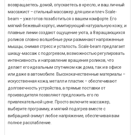
возвращаетесь домой, опускаетесь в кресло, и ваш личный
массажист – стильный массажер для шеи и плеч Scale-
beam – уже готов позаботиться о вашем комфорте. Его
мягкий бежевый корпус, имитирующий натуральную кожу, и
плавные линии создают ощущение уюта, а 8 вращающихся
роликов словно волшебные руки разминают напряженные
мышцы, снимая стресс и усталость. Scale-beam предлагает
шиацу-массаж с подогревом, возможностью регулировать
интенсивность и направление вращения роликов, что
делает его идеальным спутником как дома, так и в офисе
или даже в автомобиле. Высококачественные материалы –
искусственная кожа, металл и пластик – обеспечивают
долговечность устройства, а прямые поставки от
производителя позволяют предложить его по
привлекательной цене. Просто включите массажер,
выберите программу, и мягкий подогрев вместе с
вибрацией снимут любое напряжение, обеспечивая вам
полное расслабление.