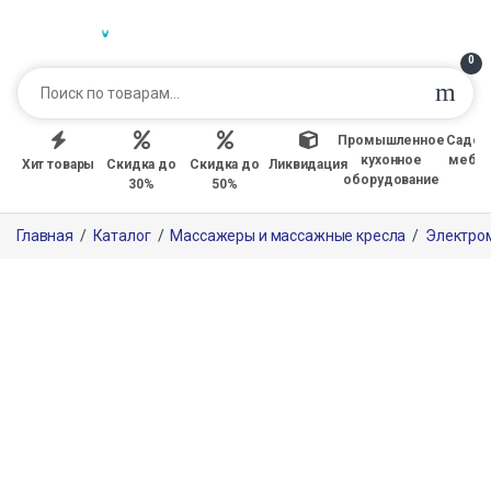
0
Промышленное
Садов
кухонное
мебе
Хит товары
Скидка до
Скидка до
Ликвидация
оборудование
30%
50%
Главная
/
Каталог
/
Массажеры и массажные кресла
/
Электро