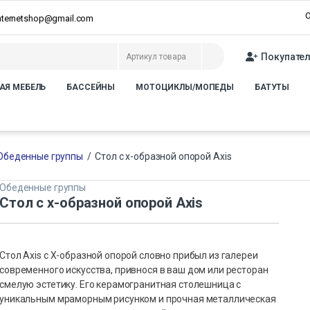
О
internetshop@gmail.com
Покупате
АЯ МЕБЕЛЬ
БАССЕЙНЫ
МОТОЦИКЛЫ/МОПЕДЫ
БАТУТЫ
Обеденные группы
/
Стол с x-образной опорой Axis
Обеденные группы
Стол с x-образной опорой Axis
Стол Axis с X-образной опорой словно прибыл из галереи
современного искусства, привнося в ваш дом или ресторан
смелую эстетику. Его керамогранитная столешница с
уникальным мраморным рисунком и прочная металлическая