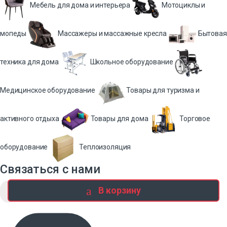
Мебель для дома и интерьера
Мотоциклы и
мопеды
Массажеры и массажные кресла
Бытовая
техника для дома
Школьное оборудование
Медицинское оборудование
Товары для туризма и
активного отдыха
Товары для дома
Торговое
оборудование
Теплоизоляция
Связаться с нами
В корзину