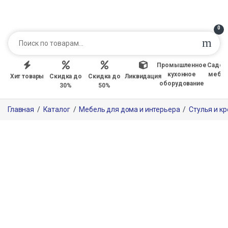
0
Промышленное
Садов
кухонное
мебе
Хит товары
Скидка до
Скидка до
Ликвидация
оборудование
30%
50%
Главная
/
Каталог
/
Мебель для дома и интерьера
/
Стулья и к