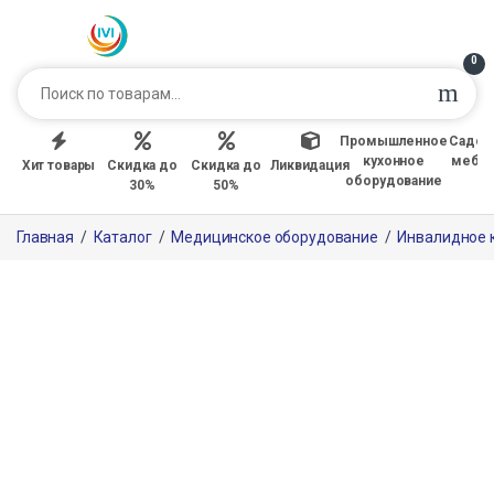
0
Промышленное
Садов
кухонное
мебе
Хит товары
Скидка до
Скидка до
Ликвидация
оборудование
30%
50%
Главная
/
Каталог
/
Медицинское оборудование
/
Инвалидное 