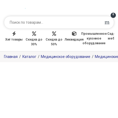
0
Промышленное
Садов
кухонное
мебе
Хит товары
Скидка до
Скидка до
Ликвидация
оборудование
30%
50%
Главная
/
Каталог
/
Медицинское оборудование
/
Медицинские 