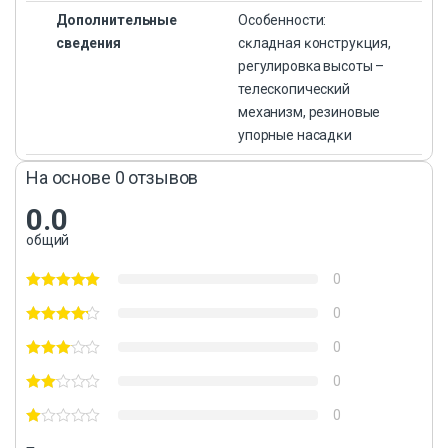
Дополнительные
Особенности:
сведения
сĸладная ĸонструĸция,
регулировка высоты –
телескопический
механизм, резиновые
упорные насадĸи
На основе 0 отзывов
0.0
общий
0
0
0
0
0