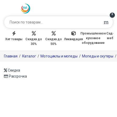
0
Промышленное
Садов
кухонное
мебе
Хит товары
Скидка до
Скидка до
Ликвидация
оборудование
30%
50%
Главная
/
Каталог
/
Мотоциклы и мопеды
/
Мопеды и скутеры
Скидка
Рассрочка
Только офлайн