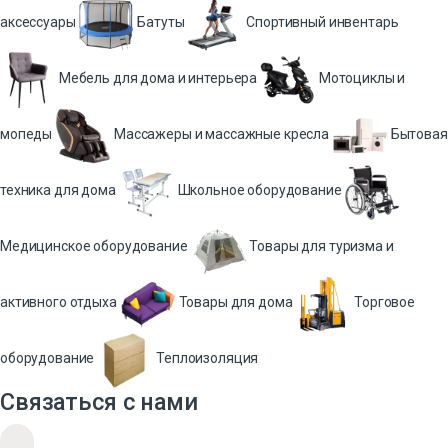
аксессуары
Батуты
Спортивный инвентарь
Мебель для дома и интерьера
Мотоциклы и
мопеды
Массажеры и массажные кресла
Бытовая
техника для дома
Школьное оборудование
Медицинское оборудование
Товары для туризма и
активного отдыха
Товары для дома
Торговое
оборудование
Теплоизоляция
Связаться с нами