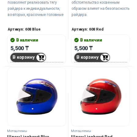
позволяют реализовать тягу
обстоятельство косвенным
райдера к индивидуальности,
образом влияет на безопасность
во-вторых, красочные головные
райдера.
уборы обращают на себя
Высокий прозрачный визор
внимание всех участников
Артикул: 608 Blue
Артикул: 608 Red
обеспечивает широкий угол
дорожного движения, делают
обзора и предохраняет лицо от
водителя мототранспорта
В наличии
В наличии
летящих из-под колес
заметнее на дороге, и это
5,500
₸
5,500
₸
впередиидущих машин камней,
обстоятельство можно отнести к
крылатых насекомых и
В корзину
В корзину
пассивной безопасности.
раздражающего глаза ветра.
Мягкая внутренняя обивка дает
возможность находиться в
головном уборе довольно
продолжительное время, не
испытывая дискомфорт, что
высоко ценится в курьерской
среде. При необходимости ее
можно быстро и беспроблемно
извлечь для стирки.
Мотошлемы
Мотошлемы
Шлем Lionheart Blue
Шлем Lionheart Red