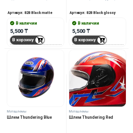
тактильно он кому-то покажется
более приятным, хотя это дело
Артикул: 828 Black matte
Артикул: 828 Black glossy
вкуса.
В наличии
В наличии
5,500
₸
5,500
₸
В корзину
В корзину
Мотошлемы
Мотошлемы
Шлем Thundering Blue
Шлем Thundering Red