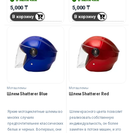
или круизеров.
5,000
₸
5,000
₸
В корзину
В корзину
Мотошлемы
Мотошлемы
Шлем Shatterer Blue
Шлем Shatterer Red
Яркие мотоциклетные шлемы во
Шлем красного цвета позволит
многих случаях
реализовать собственную
предпочтительнее классических
индивидуальность, он более
белых и черных. Во-первых, они
заметен в потоке машин, и это