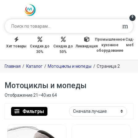
0
Промышленное
Садов
кухонное
мебе
Хит товары
Скидка до
Скидка до
Ликвидация
оборудование
30%
50%
Главная
/
Каталог
/
Мотоциклы и мопеды
/
Страница 2
Мотоциклы и мопеды
Отображение 21–40 из 64
Фильтры