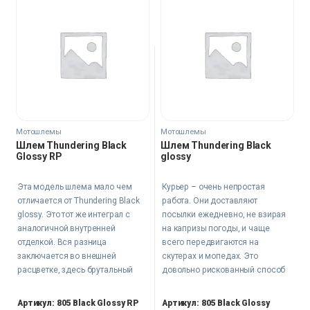
Мотошлемы
Мотошлемы
Шлем Thundering Black
Шлем Thundering Black
Glossy RP
glossy
Эта модель шлема мало чем
Курьер – очень непростая
отличается от Thundering Black
работа. Они доставляют
glossy. Это тот же интеграл с
посылки ежедневно, не взирая
аналогичной внутренней
на капризы погоды, и чаще
отделкой. Вся разница
всего передвигаются на
заключается во внешней
скутерах и мопедах. Это
расцветке, здесь брутальный
довольно рискованный способ
узор выполнен красным,
передвижения, поэтому стоит
повторяя все изгибы и
озадачиться вопросами
Артикул: 805 Black Glossy RP
Артикул: 805 Black Glossy