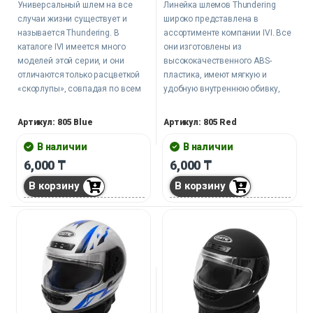
Универсальный шлем на все
Линейка шлемов Thundering
случаи жизни существует и
широко представлена в
называется Thundering. В
ассортименте компании IVI. Все
каталоге IVI имеется много
они изготовлены из
моделей этой серии, и они
высококачественного ABS-
отличаются только расцветкой
пластика, имеют мягкую и
«скорлупы», совпадая по всем
удобную внутреннюю обивку,
прочим показателям.
которую при необходимости
можно извлечь для
Артикул: 805 Blue
Артикул: 805 Red
обслуживания.
В наличии
В наличии
6,000
₸
6,000
₸
В корзину
В корзину