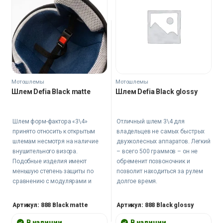
Мотошлемы
Мотошлемы
Шлем Defia Black matte
Шлем Defia Black glossy
Шлем форм-фактора «3\4»
Отличный шлем 3\4 для
принято относить к открытым
владельцев не самых быстрых
шлемам несмотря на наличие
двухколесных аппаратов. Легкий
внушительного визора.
– всего 500 граммов – он не
Подобные изделия имеют
обременит позвоночник и
меньшую степень защиты по
позволит находиться за рулем
сравнению с модулярами и
долгое время.
интегралами, и предназначены
для водителей не самых
Артикул: 888 Black matte
Артикул: 888 Black glossy
быстрых двухколесных
аппаратов – скутеров, мопедов
В наличии
В наличии