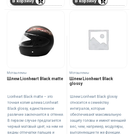
В корзину
В корзину
Мотошлемы
Мотошлемы
Шлем Lionheart Black matte
Шлем Lionheart Black
glossy
Lionheart Black matte – это
Шлем Lionheart Black glossy
точная копия шлема Lionheart
относится к семейству
Black glossy, единственное
интегралов, которые
различие заключается в оттенке.
обеспечивают максимальную
В первом случае предлагается
защиту головы и имеют меньший
черный матовый цвет, на нем не
вес, чем, например, модуляры,
видны отпечатки пальцев и
выполняющие те же функции.