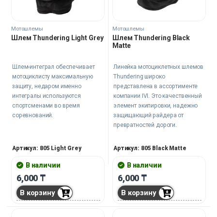
Мотошлемы
Мотошлемы
Шлем Thundering Light Grey
Шлем Thundering Black
Matte
Шлем-интеграл обеспечивает
Линейка мотоциклетных шлемов
мотоциклисту максимальную
Thundering широко
защиту, недаром именно
представлена в ассортименте
интегралы используются
компании IVI. Это качественный
спортсменами во время
элемент экипировки, надежно
соревнований.
защищающий райдера от
превратностей дороги.
Артикул: 805 Light Grey
Артикул: 805 Black Matte
В наличии
В наличии
6,000
₸
6,000
₸
В корзину
В корзину