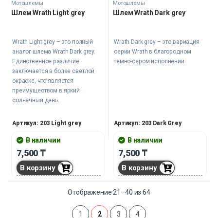
Мотошлемы
Мотошлемы
Шлем Wrath Light grey
Шлем Wrath Dark grey
Wrath Light grey – это полный
Wrath Dark grey – это вариация
аналог шлема Wrath Dark grey.
серии Wrath в благородном
Единственное различие
темно-сером исполнении.
заключается в более светлой
окраске, что является
преимуществом в яркий
солнечный день.
Артикул: 203 Light grey
Артикул: 203 Dark Grey
В наличии
В наличии
7,500
₸
7,500
₸
В корзину
В корзину
Отображение 21–40 из 64
1
2
3
4