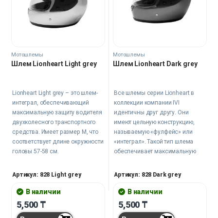
Мотошлемы
Мотошлемы
Шлем Lionheart Light grey
Шлем Lionheart Dark grey
Lionheart Light grey – это шлем-
Все шлемы серии Lionheart в
интеграл, обеспечивающий
коллекции компании IVI
максимальную защиту водителя
идентичны друг другу. Они
двухколесного транспортного
имеют цельную конструкцию,
средства. Имеет размер М, что
называемую «фулфейс» или
соответствует длине окружности
«интеграл». Такой тип шлема
головы 57-58 см.
обеспечивает максимальную
степень защиты, и поэтому стоит
присмотреться к нему
Артикул: 828 Light grey
Артикул: 828 Dark grey
повнимательней.
В наличии
В наличии
5,500
₸
5,500
₸