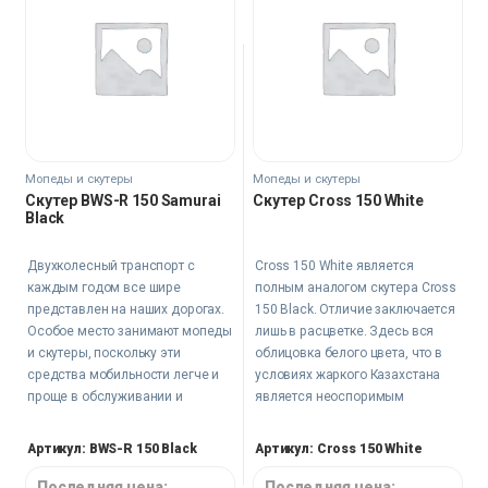
Мопеды и скутеры
Мопеды и скутеры
Скутер BWS-R 150 Samurai
Скутер Cross 150 White
Black
Двухколесный транспорт с
Cross 150 White является
каждым годом все шире
полным аналогом скутера Сross
представлен на наших дорогах.
150 Black. Отличие заключается
Особое место занимают мопеды
лишь в расцветке. Здесь вся
и скутеры, поскольку эти
облицовка белого цвета, что в
средства мобильности легче и
условиях жаркого Казахстана
проще в обслуживании и
является неоспоримым
эксплуатации, они многое
преимуществом.
прощают новичку, и учиться
Артикул: BWS-R 150 Black
Артикул: Cross 150 White
управлять мотоциклом лучше
всего с их помощью.
Последняя цена:
Последняя цена: