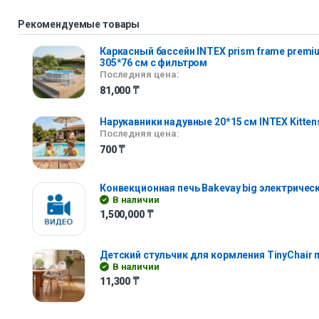
Рекомендуемые товары
Каркасный бассейн INTEX prism frame premi
305*76 см с фильтром
Последняя цена:
81,000
₸
Нарукавники надувные 20*15 см INTEX Kitten
Последняя цена:
700
₸
Конвекционная печь Bakevay big электричес
В наличии
1,500,000
₸
Детский стульчик для кормления TinyChair
В наличии
11,300
₸