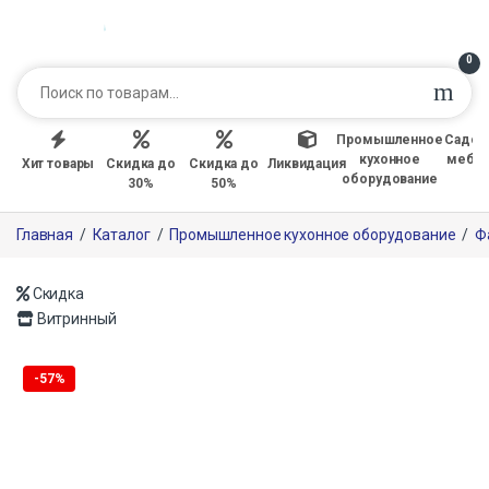
0
Промышленное
Садов
кухонное
мебе
Хит товары
Скидка до
Скидка до
Ликвидация
оборудование
30%
50%
Главная
/
Каталог
/
Промышленное кухонное оборудование
/
Ф
Скидка
Витринный
Только офлайн
-
57%