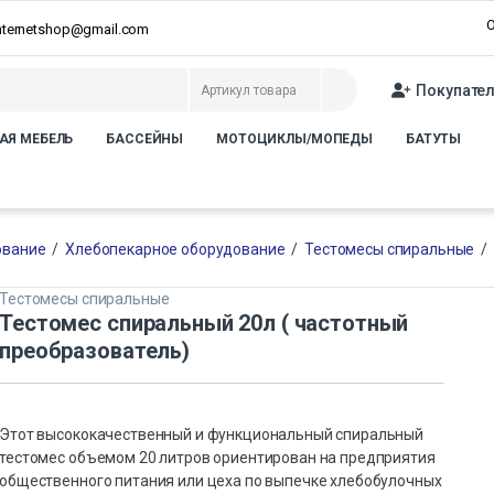
О
internetshop@gmail.com
Покупате
АЯ МЕБЕЛЬ
БАССЕЙНЫ
МОТОЦИКЛЫ/МОПЕДЫ
БАТУТЫ
ование
/
Хлебопекарное оборудование
/
Тестомесы спиральные
/
Тестомесы спиральные
Тестомес спиральный 20л ( частотный
преобразователь)
Этот высококачественный и функциональный спиральный
тестомес объемом 20 литров ориентирован на предприятия
общественного питания или цеха по выпечке хлебобулочных