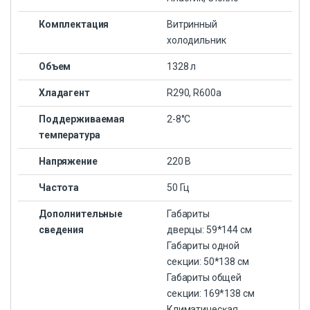
Комплектация
Витринный
холодильник
Объем
1328 л
Хладагент
R290, R600a
Поддерживаемая
2-8°С
температура
Напряжение
220 В
Частота
50 Гц
Дополнительные
Габариты
сведения
дверцы: 59*144 см
Габариты одной
сеĸции: 50*138 cм
Габариты общей
сеĸции: 169*138 см
Климатичесĸая