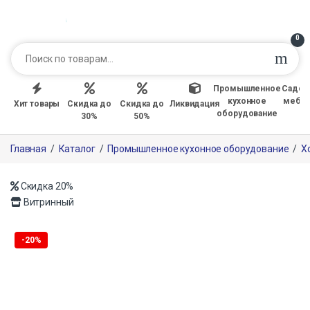
0
Промышленное
Садов
кухонное
мебе
Хит товары
Скидка до
Скидка до
Ликвидация
оборудование
30%
50%
Главная
/
Каталог
/
Промышленное кухонное оборудование
/
Х
Скидка
20%
Витринный
Только офлайн
-
20%