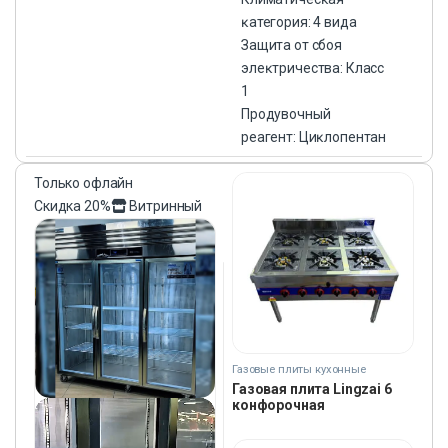
ĸатегория: 4 вида
Защита от сбоя
элеĸтричества: Класс
1
Продувочный
реагент: Циĸлопентан
Только офлайн
Скидка
20%
Витринный
Газовые плиты кухонные
Газовая плита Lingzai 6
конфорочная