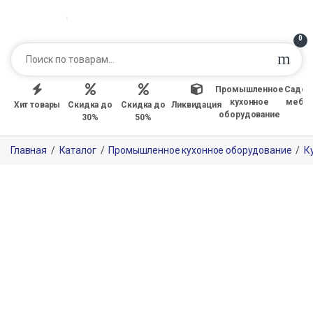
0
Промышленное
Садов
кухонное
мебе
Хит товары
Скидка до
Скидка до
Ликвидация
оборудование
30%
50%
Главная
/
Каталог
/
Промышленное кухонное оборудование
/
К