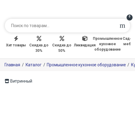
0
Промышленное
Садов
кухонное
мебе
Хит товары
Скидка до
Скидка до
Ликвидация
оборудование
30%
50%
Главная
/
Каталог
/
Промышленное кухонное оборудование
/
К
Витринный
Только офлайн