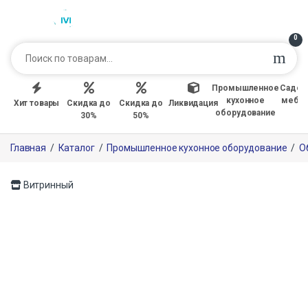
0
Промышленное
Садов
кухонное
мебе
Хит товары
Скидка до
Скидка до
Ликвидация
оборудование
30%
50%
Главная
/
Каталог
/
Промышленное кухонное оборудование
/
О
Витринный
Только офлайн