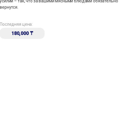
усилий – так, что за вашими мясными блюдами обязательно
вернутся.
Последняя цена:
180,000
₸