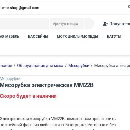
О
internetshop@gmail.com
Покупате
АЯ МЕБЕЛЬ
БАССЕЙНЫ
МОТОЦИКЛЫ/МОПЕДЫ
БАТУТЫ
ование
/
Оборудование для мяса
/
Мясорубки
/
Мясорубка элект
Мясорубки
Мясорубка электрическая MM22B
Скоро будет в наличии
Электрическая мясорубка MM22B поможет вам приготовить
нежнейший фарш из любого мяса. Быстро, качественно и без