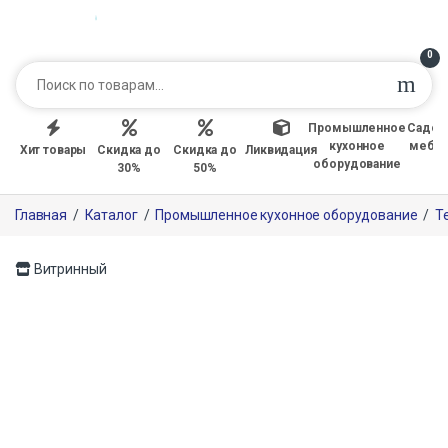
0
Промышленное
Садов
кухонное
мебе
Хит товары
Скидка до
Скидка до
Ликвидация
оборудование
30%
50%
Главная
/
Каталог
/
Промышленное кухонное оборудование
/
Т
Витринный