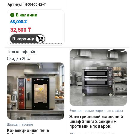
домашних экспериментов, так и
Артикул: H60460H2-T
для быстрого обслуживания в
мини-кафе. Удобные размеры и
В наличии
таймер превращают
65,000
₸
приготовление пищи в
32,500
₸
удовольствие — просто, быстро,
без лишних хлопот.
В корзину
Только офлайн
Скидка
20%
Электрические жарочные шкафы
Электрический жарочный
шкаф Shinra 2 секции +
Шкафы паровые
противни в подарок
Конвекционная печь