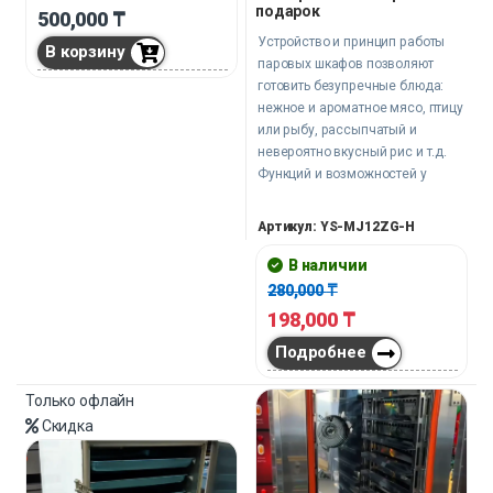
подарок
500,000
₸
Устройство и принцип работы
В корзину
паровых шкафов позволяют
готовить безупречные блюда:
нежное и ароматное мясо, птицу
или рыбу, рассыпчатый и
невероятно вкусный рис и т.д.
Функций и возможностей у
паровых шкафов великое
множество.
Артикул: YS-MJ12ZG-H
В наличии
280,000
₸
198,000
₸
Подробнее
Только офлайн
Скидка