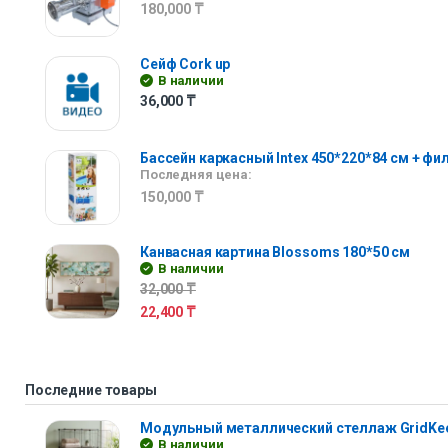
180,000
₸
Сейф Cork up
В наличии
36,000
₸
Бассейн каркасный Intex 450*220*84 см + фи
Последняя цена:
150,000
₸
Канвасная картина Blossoms 180*50 см
В наличии
32,000
₸
22,400
₸
Последние товары
Модульный металлический стеллаж GridKe
В наличии