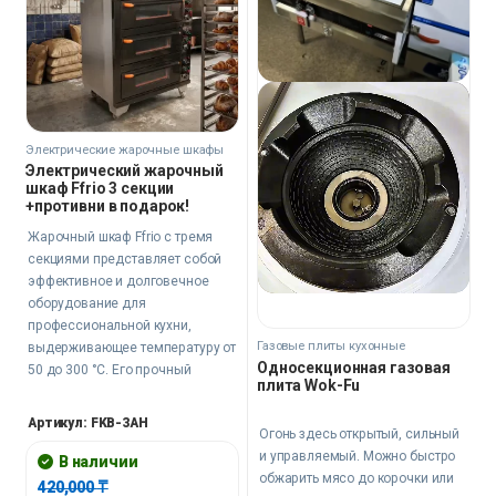
Электрические жарочные шкафы
Электрический жарочный
шкаф Ffrio 3 секции
+противни в подарок!
Жарочный шкаф Ffrio с тремя
секциями представляет собой
эффективное и долговечное
оборудование для
профессиональной кухни,
Газовые плиты кухонные
выдерживающее температуру от
Односекционная газовая
50 до 300 °C. Его прочный
плита Wok-Fu
корпус из нержавеющей стали с
защитой IPx4 и таймером до 60
Артикул: FKB-3AH
Огонь здесь открытый, сильный
минут идеально подходит для
и управляемый. Можно быстро
ресторанов, кафе и пекарен,
В наличии
обжарить мясо до корочки или
обеспечивая точность и
420,000
₸