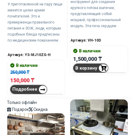
инструмент для создания
У приготовленной на пару пищи
крупного потока выпечки,
имеется целая армия
представляющий собой
почитателей. Это и
мощный, профессиональный
приверженцы правильного
модуль. Эта печь сердцем
питания и ЗОЖ, люди, которым
любой большой пекарни,
подобные блюда предписаны
кондитерского цеха или крупной
по медицинским показаниям.
Артикул: VH-10D
столовой, работающей на
напряжении 380 В.
В наличии
Артикул: YS-MJ10ZG-H
1,500,000
₸
В наличии
В корзину
250,000
₸
150,000
₸
Подробнее
Только офлайн
Подарок
Скидка