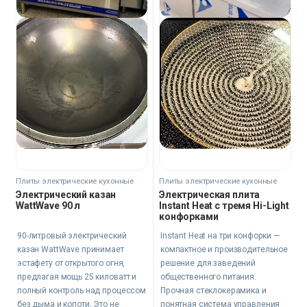
Плиты электрические кухонные
Плиты электрические кухонные
Электрическая плита
Электрический казан
Instant Heat с тремя Hi-Light
WattWave 90 л
конфорками
Instant Heat на три конфорки —
90-литровый электрический
компактное и производительное
казан WattWave принимает
решение для заведений
эстафету от открытого огня,
общественного питания.
предлагая мощь 25 киловатт и
Прочная стеклокерамика и
полный контроль над процессом
понятная система управления
без дыма и копоти. Это не