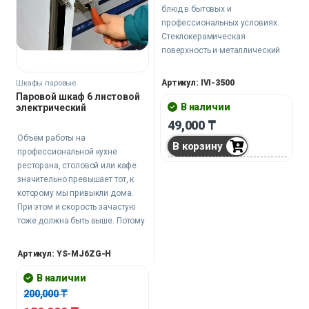
блюд в бытовых и
профессиональных условиях.
Стеклокерамическая
поверхность и металлический
корпус сочетают надёжность и
удобство, а компактные
Артикул: IVI-3500
Шкафы паровые
размеры позволяют легко
Паровой шкаф 6 листовой
разместить её даже в
В наличии
электрический
ограниченном пространстве.
49,000
₸
Подходит для повседневного
Объём работы на
В корзину
использования там, где важна
профессиональной кухне
точность нагрева.
ресторана, столовой или кафе
значительно превышает тот, к
которому мы привыкли дома.
При этом и скорость зачастую
тоже должна быть выше. Потому
на помощь поварам приходят
специальные машины и
Артикул: YS-MJ6ZG-H
аппараты. В том числе паровые
шкафы.
В наличии
200,000
₸