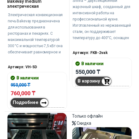
Shinra – двухсекционный
Bakevay medium
электрическая
жарочный шкаф, созданный для
интенсивной работы на
Электрическая конвекционная
профессиональной кухне.
печь Bakevay предназначена
Изготовленный из нержавеющей
для использования в
стали, он поддерживает
ресторанах и пекарнях. С
температуру до 400°С, оснащен
максимальной температурой
таймером и подсветкой для
300 °C и мощностью 7,5 кВт она
удобства контроля. При
обеспечивает равномерное и
Артикул: FKB-2vak
мощности 13 кВт и защите IPx4
быстрое приготовление блюд.
этот шкаф станет надежным
В наличии
Пять уровней позволяют
Артикул: VH-5D
инструментом для
550,000
₸
готовить несколько блюд
приготовления идеальных блюд
одновременно, что значительно
В наличии
В корзину
в ресторанах, кафе и пекарнях.
повышает производительность и
950,000
₸
Противни в комплекте.
эффективность работы на кухне,
760,000
₸
а также позволяет экономить
время и энергию при больших
Подробнее
объемах приготовления.
Только офлайн
Скидка