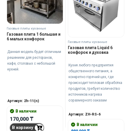
Газовые плиты кухонные
Газовая плита 1 большая и
6 малых конфорок
Газовые плиты кухонные
Газовая плита Liquid 6
Данная модель будет отличным
конфорок и духовка
решением для ресторанов,
кафе, столовых с небольшой
Кухня любого предприятия
кухней.
общественного питания, а
конкретно горячий цех, где
происходит тепловая обработка
продуктов, требует количество
источников нагрева
соразмерного заказам
Артикул: 2h-11(n)
заведения. Любой шеф или су-
В наличии
шеф подтвердит, что конфорок
Артикул: ZH-RS-6
170,000
₸
много не бывает.
В наличии
В корзину