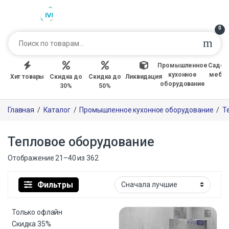
0
Промышленное
Садов
кухонное
мебе
Хит товары
Скидка до
Скидка до
Ликвидация
оборудование
30%
50%
Главная
/
Каталог
/
Промышленное кухонное оборудование
/
Т
Тепловое оборудование
Отображение 21–40 из 362
Фильтры
Только офлайн
Скидка
35%