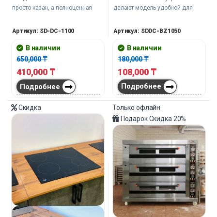
делают модель удобной для
просто казан, а полноценная
постоянной работы на
единица оборудования для тех,
профессиональной кухне.
кто кормит людей каждый день и
Артикул: SDDC-BZ1050
Артикул: SD-DC-1100
не готов тратить время на
лишние телодвижения.
В наличии
В наличии
180,000
₸
650,000
₸
108,000
₸
410,000
₸
Подробнее
Подробнее
Скидка
Только офлайн
Подарок
Скидка
20%