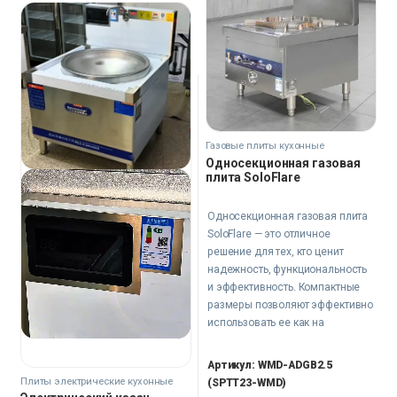
Газовые плиты кухонные
Односекционная газовая
плита SoloFlare
Односекционная газовая плита
SoloFlare — это отличное
решение для тех, кто ценит
надежность, функциональность
и эффективность. Компактные
размеры позволяют эффективно
использовать ее как на
предприятиях общественного
питания, так и в частном
Артикул: WMD-ADGB2.5
владении – на даче или в
Плиты электрические кухонные
(SPTT23-WMD)
загородном доме.