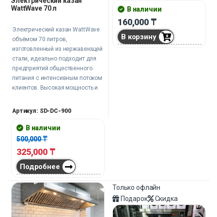
Электрический казан
WattWave 70 л
В наличии
160,000
₸
Электрический казан WattWave
В корзину
объёмом 70 литров,
изготовленный из нержавеющей
стали, идеально подходит для
предприятий общественного
питания с интенсивным потоком
клиентов. Высокая мощность и
вместительность, защита от
влаги IPX4, кран для
Артикул: SD-DC-900
подключения к водопроводу, а
также удобное управление и
В наличии
дисплей делают его
500,000
₸
функциональным, надежным и
325,000
₸
удобным в использовании.
Подробнее
Только офлайн
Подарок
Скидка