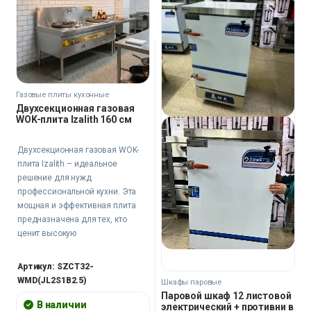
Газовые плиты кухонные
Двухсекционная газовая
WOK-плита Izalith 160 см
Двухсекционная газовая WOK-
плита Izalith – идеальное
решение для нужд
профессиональной кухни. Эта
мощная и эффективная плита
предназначена для тех, кто
ценит высокую
производительность и
надежность в кулинарии.
Артикул: SZCT32-
WMD(JL2S1B2.5)
Шкафы паровые
Паровой шкаф 12 листовой
В наличии
электрический + противни в