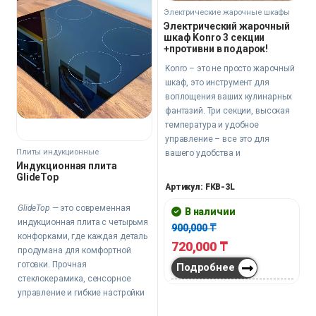
Электрические жарочные шкафы
Электрический жарочный
шкаф Konro 3 секции
+противни в подарок!
Konro – это не просто жарочный
шкаф, это инструмент для
воплощения ваших кулинарных
фантазий. Три секции, высокая
температура и удобное
управление – все это для
Плиты индукционные
вашего удобства и
Индукционная плита
безопасности. Этот шкаф станет
GlideTop
незаменимым помощником в
Артикул: FKB-3L
любом крупном заведении
GlideTop
— это современная
общественного питания. Теперь
В наличии
индукционная плита с четырьмя
в комплекте с противнями!
900,000
₸
конфорками, где каждая деталь
720,000
₸
продумана для комфортной
готовки. Прочная
Подробнее
стеклокерамика, сенсорное
управление и гибкие настройки
мощности подойдут как для