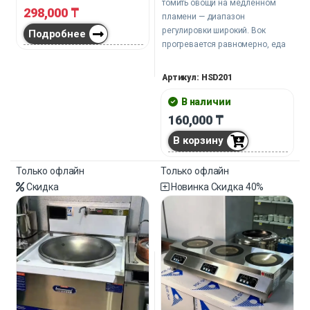
томить овощи на медленном
высокую производительность. В
298,000
₸
пламени — диапазон
комплекте 3 противня.
регулировки широкий. Вок
Подробнее
прогревается равномерно, еда
не пригорает и не остаётся
сырой внутри. Водопроводная
Артикул: HSD201
подготовка встроена,
подключается за минуту и
В наличии
экономит время.
160,000
₸
В корзину
Только офлайн
Только офлайн
Скидка
Новинка
Скидка
40%