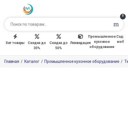
0
Промышленное
Садов
кухонное
мебе
Хит товары
Скидка до
Скидка до
Ликвидация
оборудование
30%
50%
Главная
/
Каталог
/
Промышленное кухонное оборудование
/
Т