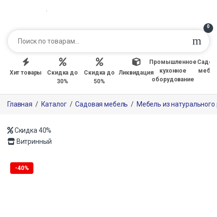
0
Промышленное
Садов
кухонное
мебе
Хит товары
Скидка до
Скидка до
Ликвидация
оборудование
30%
50%
Главная
/
Каталог
/
Садовая мебель
/
Мебель из натурального
Скидка
40%
Витринный
Только офлайн
-
40%