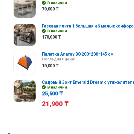
В наличии
70,000
₸
Газовая плита 1 большая и 6 малых конфоро
В наличии
170,000
₸
Палатка Алатау BO 200*200*145 см
Последняя цена:
10,000
₸
Садовый Зонт Emerald Dream с утяжелител
В наличии
25,500
₸
21,900
₸