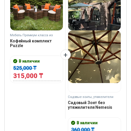
Мебель Премиум класса из
Ротанга
Кофейный комплект
Puzzle
В наличии
525,000
₸
315,000
₸
Садовые зонты, утяжелители
Садовый Зонт без
утяжелителя Nemesis
В наличии
360,000
₸