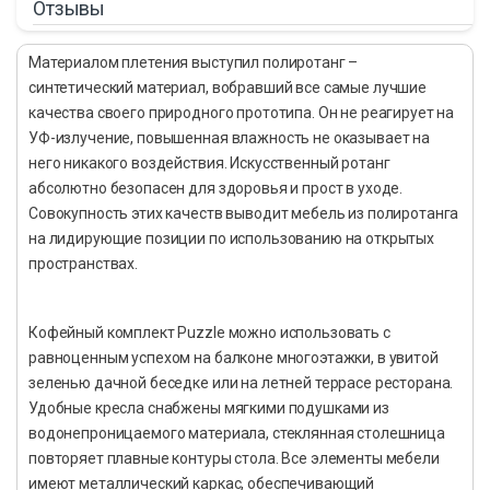
Отзывы
Материалом плетения выступил полиротанг –
синтетический материал, вобравший все самые лучшие
качества своего природного прототипа. Он не реагирует на
УФ-излучение, повышенная влажность не оказывает на
него никакого воздействия. Искусственный ротанг
абсолютно безопасен для здоровья и прост в уходе.
Совокупность этих качеств выводит мебель из полиротанга
на лидирующие позиции по использованию на открытых
пространствах.
Кофейный комплект Puzzle можно использовать с
равноценным успехом на балконе многоэтажки, в увитой
зеленью дачной беседке или на летней террасе ресторана.
Удобные кресла снабжены мягкими подушками из
водонепроницаемого материала, стеклянная столешница
повторяет плавные контуры стола. Все элементы мебели
имеют металлический каркас, обеспечивающий