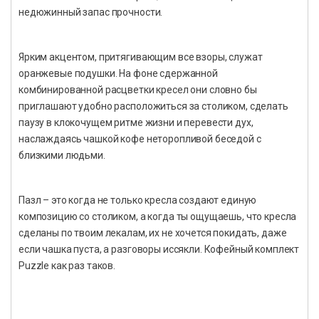
недюжинный запас прочности.
Ярким акцентом, притягивающим все взоры, служат
оранжевые подушки. На фоне сдержанной
комбинированной расцветки кресел они словно бы
приглашают удобно расположиться за столиком, сделать
паузу в клокочущем ритме жизни и перевести дух,
наслаждаясь чашкой кофе неторопливой беседой с
близкими людьми.
Пазл – это когда не только кресла создают единую
композицию со столиком, а когда ты ощущаешь, что кресла
сделаны по твоим лекалам, их не хочется покидать, даже
если чашка пуста, а разговоры иссякли. Кофейный комплект
Puzzle как раз таков.