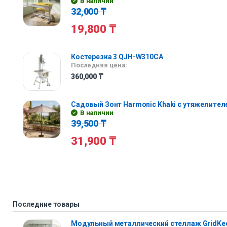
В наличии
32,000
₸
19,800
₸
Костерезка 3 QJH-W310CA
Последняя цена:
360,000
₸
Садовый Зонт Harmonic Khaki с утяжелител
В наличии
39,500
₸
31,900
₸
Последние товары
Модульный металлический стеллаж GridKe