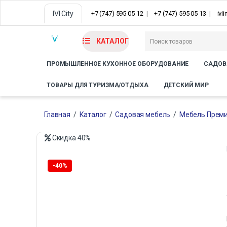
IVI City
+7 (747) 595 05 12
+7 (747) 595 05 13
ivi
КАТАЛОГ
ПРОМЫШЛЕННОЕ КУХОННОЕ ОБОРУДОВАНИЕ
САДОВ
ТОВАРЫ ДЛЯ ТУРИЗМА/ОТДЫХА
ДЕТСКИЙ МИР
Главная
/
Каталог
/
Садовая мебель
/
Мебель Преми
Скидка
40%
-
40%