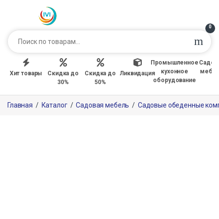
0
Промышленное
Садов
кухонное
мебе
Хит товары
Скидка до
Скидка до
Ликвидация
оборудование
30%
50%
Главная
/
Каталог
/
Садовая мебель
/
Садовые обеденные ком