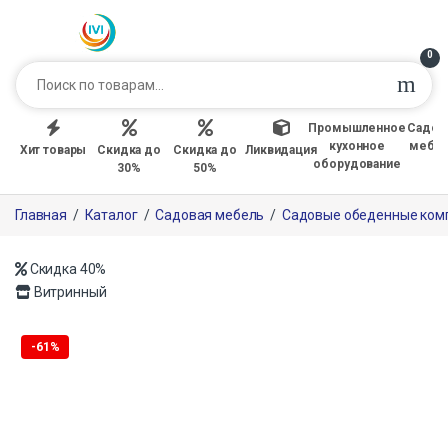
0
Промышленное
Садов
кухонное
мебе
Хит товары
Скидка до
Скидка до
Ликвидация
оборудование
30%
50%
Главная
/
Каталог
/
Садовая мебель
/
Садовые обеденные ком
Скидка
40%
Витринный
Только офлайн
-
61%