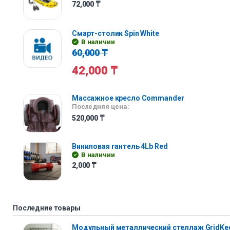
72,000
₸
Смарт-столик Spin White
В наличии
60,000
₸
42,000
₸
Массажное кресло Commander
Последняя цена:
520,000
₸
Виниловая гантель 4Lb Red
В наличии
2,000
₸
Последние товары
Модульный металлический стеллаж GridKe