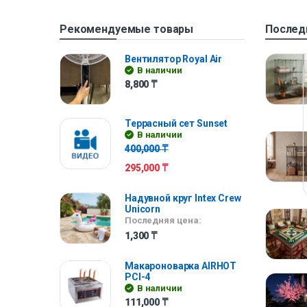
Рекомендуемые товары
Послед
Вентилятор Royal Air
В наличии
8,800
₸
Террасный сет Sunset
В наличии
400,000
₸
295,000
₸
Надувной круг Intex Crew
Unicorn
Последняя цена:
1,300
₸
Макароноварка AIRHOT
PCI-4
В наличии
111,000
₸