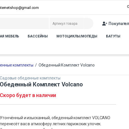
О
internetshop@gmail.com
Покупате
АЯ МЕБЕЛЬ
БАССЕЙНЫ
МОТОЦИКЛЫ/МОПЕДЫ
БАТУТЫ
енные комплекты
/
Обеденный Комплект Volcano
Садовые обеденные комплекты
Обеденный Комплект Volcano
Скоро будет в наличии
Утончённый и изысканный, обеденный комплект VOLCANO
перенесёт вас в атмосферу летних парижских улочек.