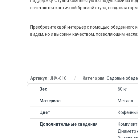
поддержку. Стулья комплектуются подушками из во
сочетаются с античной бронзой стула, создавая гар
Преобразите свой интерьер с помощью обеденного 
видом, но и высоким качеством, позволяющим насла
Артикул:
JHA-610
Категория:
Садовые обеде
Вес
60 кг
Материал
Металл
Цвет
Кофейны
Дополнительные сведения
Комплекта
Диаметр с