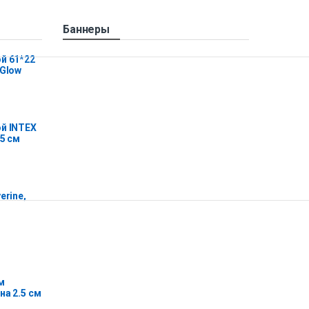
Баннеры
й 61*22
 Glow
й INTEX
25 см
erine,
м
на 2.5 см