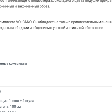
доотталкивающего полиэстера. Шоколадного цвета подушки прекра
моничный и законченный образ.
комплекта VOLCANO. Он обладает не только привлекательным внеш
ждаться обедами и общением в уютной и стильной обстановке.
нные комплекты
й
ция: 1 стол + 4 стула
тола: 100 см