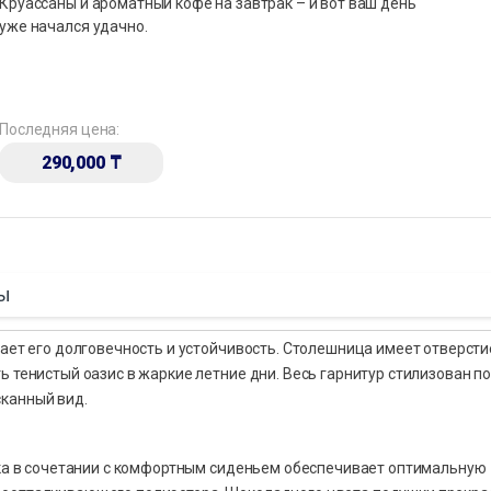
Круассаны и ароматный кофе на завтрак – и вот ваш день
уже начался удачно.
Последняя цена:
290,000
₸
ы
вает его долговечность и устойчивость. Столешница имеет отверсти
ь тенистый оазис в жаркие летние дни. Весь гарнитур стилизован п
канный вид.
инка в сочетании с комфортным сиденьем обеспечивает оптимальную