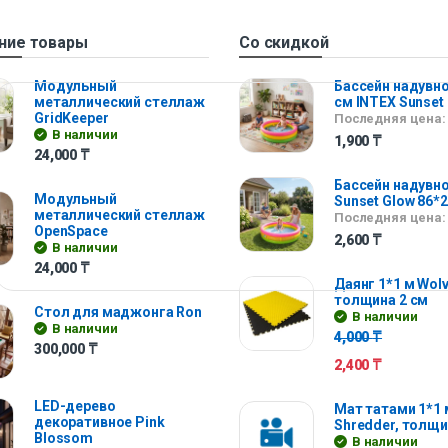
ние товары
Со скидкой
Модульный
Бассейн надувно
металлический стеллаж
см INTEX Sunset
GridKeeper
Последняя цена:
В наличии
1,900
₸
24,000
₸
Бассейн надувно
Модульный
Sunset Glow 86*
металлический стеллаж
Последняя цена:
OpenSpace
2,600
₸
В наличии
24,000
₸
Даянг 1*1 м Wolv
толщина 2 см
Стол для маджонга Ron
В наличии
В наличии
4,000
₸
300,000
₸
2,400
₸
LED-дерево
Мат татами 1*1 
декоративное Pink
Shredder, толщи
Blossom
В наличии