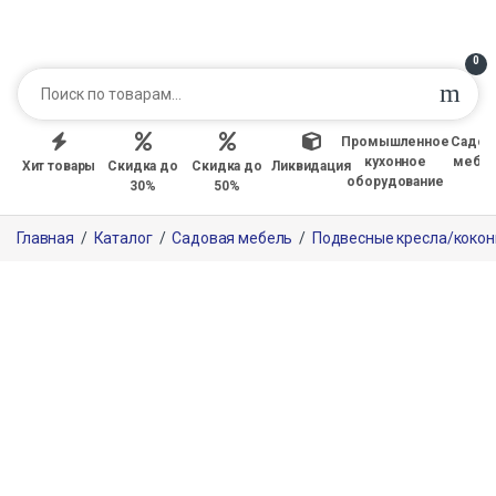
0
Промышленное
Садов
кухонное
мебе
Хит товары
Скидка до
Скидка до
Ликвидация
оборудование
30%
50%
Главная
/
Каталог
/
Садовая мебель
/
Подвесные кресла/коко