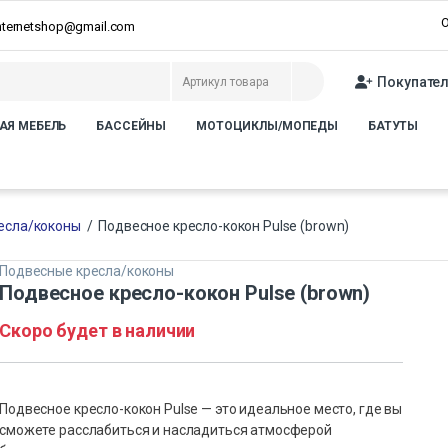
О
internetshop@gmail.com
Покупате
АЯ МЕБЕЛЬ
БАССЕЙНЫ
МОТОЦИКЛЫ/МОПЕДЫ
БАТУТЫ
есла/коконы
/
Подвесное кресло-кокон Pulse (brown)
Подвесные кресла/коконы
Подвесное кресло-кокон Pulse (brown)
Скоро будет в наличии
Подвесное кресло-кокон Pulse — это идеальное место, где вы
сможете расслабиться и насладиться атмосферой