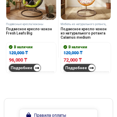
Подвесные кресла/коконы
Мебель из натурального ротанга
,
Подвесные кресла/коконы
Подвесное кресло-кокон
Подвесное кресло-кокон
Fresh Leafs Big
из натурального ротанга
Calamus medium
В наличии
В наличии
120,000
₸
120,000
₸
96,000
₸
72,000
₸
Подробнее
Подробнее
Правила оплаты