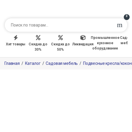
0
Промышленное
Садов
кухонное
мебе
Хит товары
Скидка до
Скидка до
Ликвидация
оборудование
30%
50%
Главная
/
Каталог
/
Садовая мебель
/
Подвесные кресла/коко