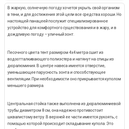
В жаркую, солнечную погоду хочется укрыть свой организм
в тени, и для достижения этой цели все средства хороши. Но
настоящей панацеей послужит специализированное
устройство для комфортного существования и в жару, и в
дождливую погоду – уличный зонт.
Песочного цвета тент размером 4х4 метра сшит из
водоотталкивающего полиэстера и натянут на спицы из
дюралюминия. В центре навеса имеется отверстие,
уменьшающее парусность зонта и способствующее
вентиляции. При необходимости оно прикрывается куполом
меньшего размера.
Центральная стойка также выполнена из дюралюминиевой
трубы диаметром 8 см, она надежно противостоит
шквалистому ветру. В верхней ее части имеется рукоять, с
помощью которой происходит складывание купола. Это