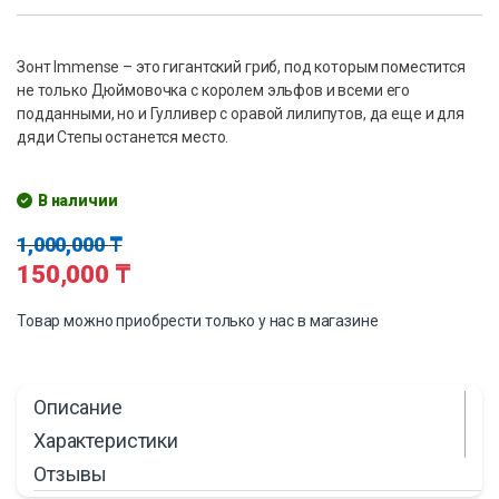
Зонт Immense – это гигантский гриб, под которым поместится
не только Дюймовочка с королем эльфов и всеми его
подданными, но и Гулливер с оравой лилипутов, да еще и для
дяди Степы останется место.
В наличии
1,000,000
₸
150,000
₸
Товар можно приобрести только у нас в магазине
Описание
Характеристики
Отзывы