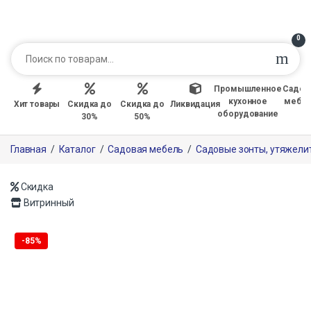
0
Промышленное
Садов
кухонное
мебе
Хит товары
Скидка до
Скидка до
Ликвидация
оборудование
30%
50%
Главная
/
Каталог
/
Садовая мебель
/
Садовые зонты, утяжели
Скидка
Витринный
Только офлайн
-
85%