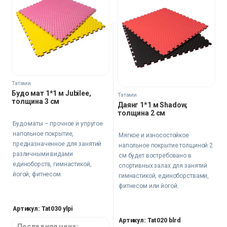
Татами
Будо мат 1*1 м Jubilee,
Татами
толщина 3 см
Даянг 1*1 м Shadow,
толщина 2 см
Будо-маты – прочное и упругое
напольное покрытие,
Мягкое и износостойкое
предназначенное для занятий
напольное покрытие толщиной 2
различными видами
см будет востребовано в
единоборств, гимнастикой,
спортивных залах для занятий
йогой, фитнесом.
гимнастикой, единоборствами,
фитнесом или йогой.
Артикул: Tat030 ylpi
Артикул: Tat020 blrd
Последняя цена: