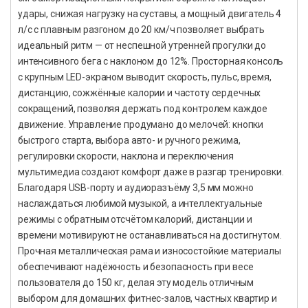
удары, снижая нагрузку на суставы, а мощный двигатель 4
л/с с плавным разгоном до 20 км/ч позволяет выбрать
идеальный ритм — от неспешной утренней прогулки до
интенсивного бега с наклоном до 12%. Просторная консоль
с крупным LED-экраном выводит скорость, пульс, время,
дистанцию, сожжённые калории и частоту сердечных
сокращений, позволяя держать под контролем каждое
движение. Управление продумано до мелочей: кнопки
быстрого старта, выбора авто- и ручного режима,
регулировки скорости, наклона и переключения
мультимедиа создают комфорт даже в разгар тренировки.
Благодаря USB-порту и аудиоразъёму 3,5 мм можно
наслаждаться любимой музыкой, а интеллектуальные
режимы с обратным отсчётом калорий, дистанции и
времени мотивируют не останавливаться на достигнутом.
Прочная металлическая рама и износостойкие материалы
обеспечивают надёжность и безопасность при весе
пользователя до 150 кг, делая эту модель отличным
выбором для домашних фитнес-залов, частных квартир и