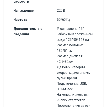
скорость
Напряжение
220 В
Частота
50/60 Гц
Дополнительные
Угол наклона: 15°
сведения
Габариты в сложенном
виде: 125*90*148 см
Размер полотна:
139*51 см
Размер дисплея:
42,5*32 см
Датчики: калорий,
cкорость, дистанция,
пульс, время
Подключение: USB,
3.5мм jack
На консоли имеются
кнопки старт/стоп
Переключения авто и