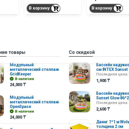
В корзину
В корзину
ние товары
Со скидкой
Модульный
Бассейн надувно
металлический стеллаж
см INTEX Sunset
GridKeeper
Последняя цена:
В наличии
1,900
₸
24,000
₸
Бассейн надувно
Модульный
Sunset Glow 86*
металлический стеллаж
Последняя цена:
OpenSpace
2,600
₸
В наличии
24,000
₸
Даянг 1*1 м Wolv
толщина 2 см