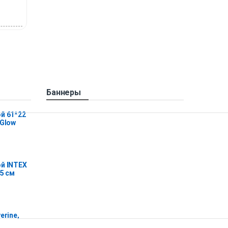
Баннеры
й 61*22
 Glow
й INTEX
25 см
erine,