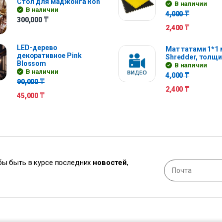
Стол для маджонга Ron
В наличии
В наличии
4,000
₸
300,000
₸
2,400
₸
LED-дерево
Мат татами 1*1 
декоративное Pink
Shredder, толщи
Blossom
В наличии
В наличии
4,000
₸
90,000
₸
2,400
₸
45,000
₸
обы быть в курсе последних
новостей
,