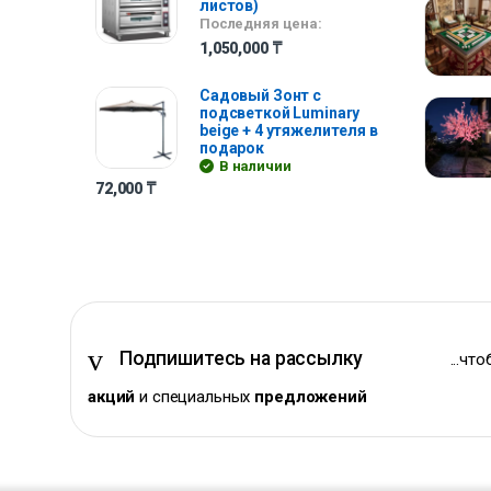
листов)
Последняя цена:
1,050,000
₸
Садовый Зонт с
подсветкой Luminary
beige + 4 утяжелителя в
подарок
В наличии
72,000
₸
Подпишитесь на рассылку
...чт
акций
и специальных
предложений