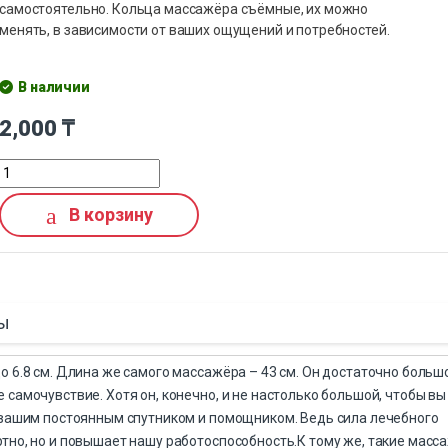
самостоятельно. Кольца массажёра съёмные, их можно
менять, в зависимости от ваших ощущений и потребностей.
В наличии
2,000
₸
В корзину
ы
 6.8 см. Длина же самого массажёра – 43 см. Он достаточно больш
самочувствие. Хотя он, конечно, и не настолько большой, чтобы вы
ь вашим постоянным спутником и помощником. Ведь сила лечебного
тно, но и повышает нашу работоспособность.К тому же, такие масс