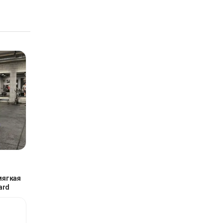
мягкая
ard