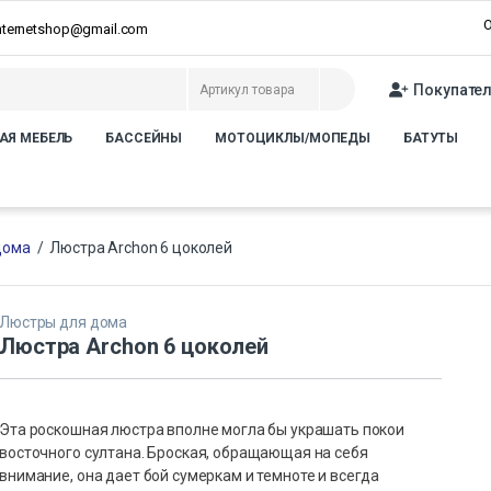
О
internetshop@gmail.com
Покупате
АЯ МЕБЕЛЬ
БАССЕЙНЫ
МОТОЦИКЛЫ/МОПЕДЫ
БАТУТЫ
дома
/
Люстра Archon 6 цоколей
Люстры для дома
Люстра Archon 6 цоколей
Эта роскошная люстра вполне могла бы украшать покои
восточного султана. Броская, обращающая на себя
внимание, она дает бой сумеркам и темноте и всегда