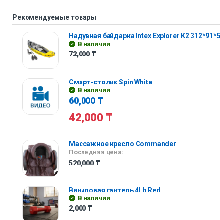
Рекомендуемые товары
Надувная байдарка Intex Explorer K2 312*91*
В наличии
72,000
₸
Смарт-столик Spin White
В наличии
60,000
₸
42,000
₸
Массажное кресло Commander
Последняя цена:
520,000
₸
Виниловая гантель 4Lb Red
В наличии
2,000
₸