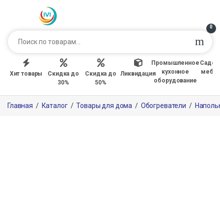
0
Промышленное
Садов
кухонное
мебе
Хит товары
Скидка до
Скидка до
Ликвидация
оборудование
30%
50%
Главная
/
Каталог
/
Товары для дома
/
Обогреватели
/
Наполь