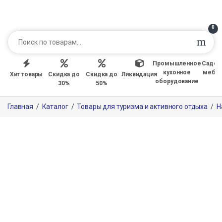
0
Промышленное
Садов
кухонное
мебе
Хит товары
Скидка до
Скидка до
Ликвидация
оборудование
30%
50%
Главная
/
Каталог
/
Товары для туризма и активного отдыха
/
Н