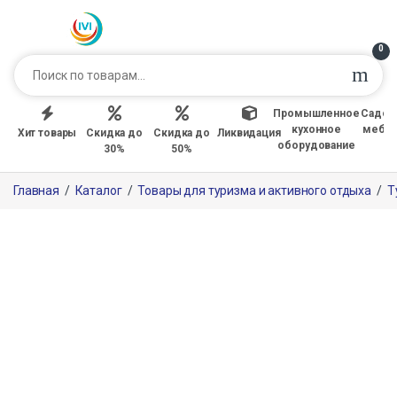
0
Промышленное
Садов
кухонное
мебе
Хит товары
Скидка до
Скидка до
Ликвидация
оборудование
30%
50%
Главная
/
Каталог
/
Товары для туризма и активного отдыха
/
Т