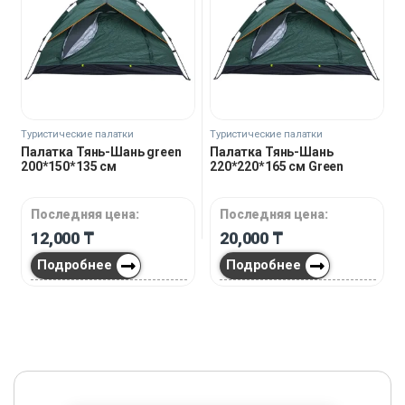
Туристические палатки
Туристические палатки
Палатка Тянь-Шань green
Палатка Тянь-Шань
200*150*135 см
220*220*165 см Green
Последняя цена:
Последняя цена:
12,000
₸
20,000
₸
Подробнее
Подробнее