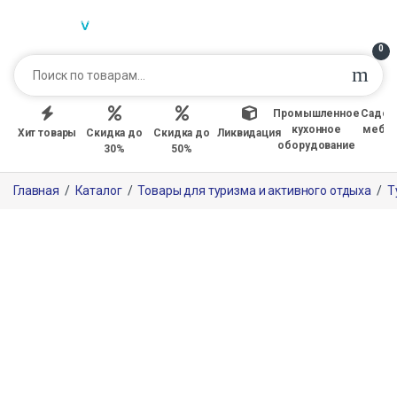
0
Промышленное
Садов
кухонное
мебе
Хит товары
Скидка до
Скидка до
Ликвидация
оборудование
30%
50%
Главная
/
Каталог
/
Товары для туризма и активного отдыха
/
Т