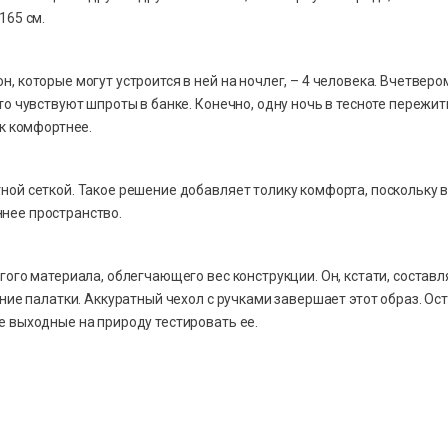
165 см.
 которые могут устроится в ней на ночлег, – 4 человека. Вчетверо
о чувствуют шпроты в банке. Конечно, одну ночь в тесноте пережит
ак комфортнее.
ой сеткой. Такое решение добавляет толику комфорта, поскольку 
нее пространство.
ого материала, облегчающего вес конструкции. Он, кстати, составл
ние палатки. Аккуратный чехол с ручками завершает этот образ. Ос
е выходные на природу тестировать ее.