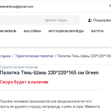
О
internetshop@gmail.com
Покупате
АЯ МЕБЕЛЬ
БАССЕЙНЫ
МОТОЦИКЛЫ/МОПЕДЫ
БАТУТЫ
 отдыха
/
Туристические палатки
/
Палатка Тянь-Шань 220*220*165
Туристические палатки
Палатка Тянь-Шань 220*220*165 см Green
Скоро будет в наличии
Порой в человеке просыпается зов предков и влечёт его
прочь из душного города, на природу, к реке, в горы. Мамонта