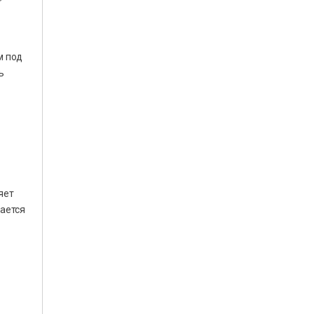
м под
ь
в
яет
тается