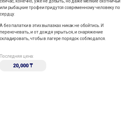
сейчас, конечно, уже не добыть, но даже мелкие охотничьи
или рыбацкие трофеи придутся современному человеку по
сердцу.
А без палатки в этих вылазках никак не обойтись. И
переночевать, и от дождя укрыться, и снаряжение
складировать, чтобы в лагере порядок соблюдался.
Последняя цена:
20,000
₸