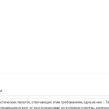
ы
истических палаток, отвечающих этим требованиям, одна из них – Т
тличающихся друг от друга нюансами, но в первую очередь, конечно