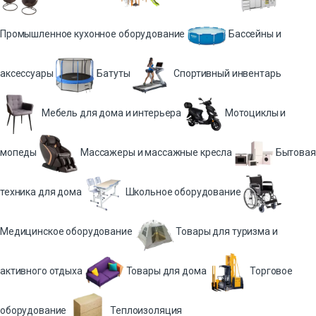
Промышленное кухонное оборудование
Бассейны и
аксессуары
Батуты
Спортивный инвентарь
Мебель для дома и интерьера
Мотоциклы и
мопеды
Массажеры и массажные кресла
Бытовая
техника для дома
Школьное оборудование
Медицинское оборудование
Товары для туризма и
активного отдыха
Товары для дома
Торговое
оборудование
Теплоизоляция