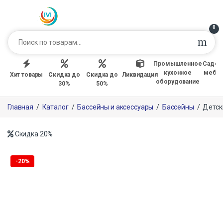
0
Промышленное
Садов
кухонное
мебе
Хит товары
Скидка до
Скидка до
Ликвидация
оборудование
30%
50%
Главная
/
Каталог
/
Бассейны и аксессуары
/
Бассейны
/
Детск
Скидка
20%
-
20%