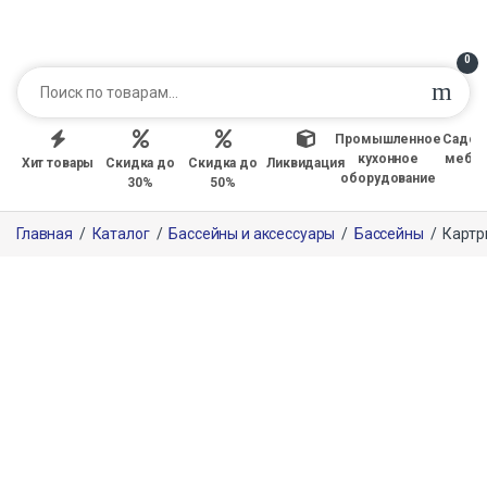
0
Промышленное
Садов
кухонное
мебе
Хит товары
Скидка до
Скидка до
Ликвидация
оборудование
30%
50%
Главная
/
Каталог
/
Бассейны и аксессуары
/
Бассейны
/
Картр