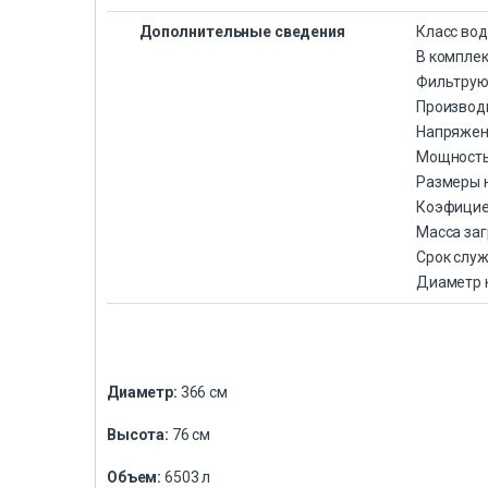
Дополнительные сведения
Класс во
В комплек
Фильтрую
Производи
Напряжени
Мощность:
Размеры н
Коэфициен
Масса заг
Срок служ
Диаметр 
Диаметр:
366 см
Высота:
76 см
Объем:
6503 л