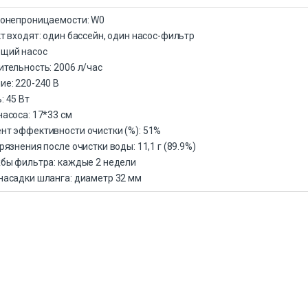
донепроницаемости: W0
т входят: один бассейн, один насос-фильтр
щий насос
тельность: 2006 л/час
е: 220-240 В
 45 Вт
асоса: 17*33 см
т эффективности очистки (%): 51%
рязнения после очистки воды: 11,1 г (89.9%)
бы фильтра: каждые 2 недели
насадки шланга: диаметр 32 мм