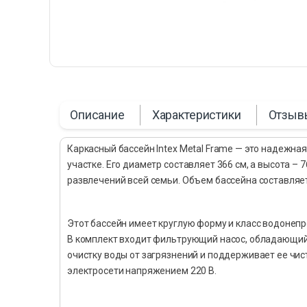
Описание
Характеристики
Отзыв
Каркасный бассейн Intex Metal Frame — это надежна
участке. Его диаметр составляет 366 см, а высота – 
развлечений всей семьи. Объем бассейна составляет
Этот бассейн имеет круглую форму и класс водонеп
В комплект входит фильтрующий насос, обладающий
очистку воды от загрязнений и поддерживает ее чис
электросети напряжением 220 В.