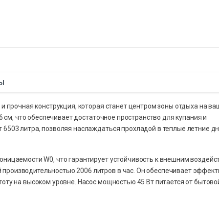
ы
я и прочная конструкция, которая станет центром зоны отдыха на в
76 см, что обеспечивает достаточное пространство для купания и
 6503 литра, позволяя наслаждаться прохладой в теплые летние дн
роницаемости W0, что гарантирует устойчивость к внешним воздейс
 производительностью 2006 литров в час. Он обеспечивает эффек
тоту на высоком уровне. Насос мощностью 45 Вт питается от бытово