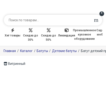
0
Промышленное
Садов
кухонное
мебе
Хит товары
Скидка до
Скидка до
Ликвидация
оборудование
30%
50%
Главная
/
Каталог
/
Батуты
/
Детские батуты
/
Батут детский 
Витринный