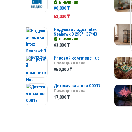
В наличии
90,000
₸
63,000
₸
Надувная лодка Intex
Seahawk 3 295*137*43
В наличии
63,000
₸
Игровой комплекс Hut
Последняя цена:
950,000
₸
Детская качалка 00017
Последняя цена:
17,000
₸