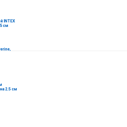
й INTEX
25 см
erine,
м
на 2.5 см