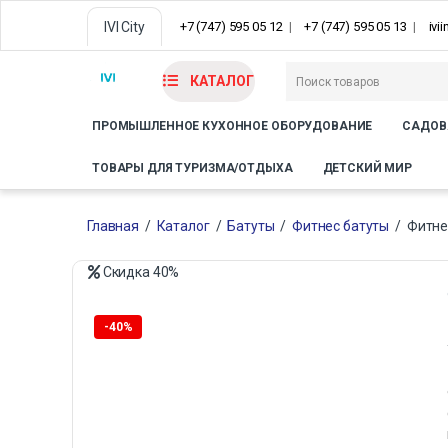
IVI City
+7 (747) 595 05 12
+7 (747) 595 05 13
ivi
КАТАЛОГ
ПРОМЫШЛЕННОЕ КУХОННОЕ ОБОРУДОВАНИЕ
САДОВ
ТОВАРЫ ДЛЯ ТУРИЗМА/ОТДЫХА
ДЕТСКИЙ МИР
Главная
/
Каталог
/
Батуты
/
Фитнес батуты
/
Фитнес
Скидка
40%
Только офлайн
-
40%