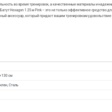
ильность во время тренировок, а качественные материалы и надежн
атут Hexagon 1.25 м Pink – это не только эффективное средство дл
ьный аксессуар, который придаст вашим тренировкам удовольствие
× 130 см
илен, Сталь