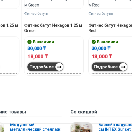
Фитнес батуты
Фитнес батуты
on 1.25 м
Фитнес батут Hexagon 1.25 м
Фитнес батут Hexagon
Green
Red
В наличии
В наличии
30,000
₸
30,000
₸
18,000
₸
18,000
₸
Подробнее
Подробнее
ние товары
Со скидкой
Модульный
Бассейн надувно
металлический стеллаж
см INTEX Sunset