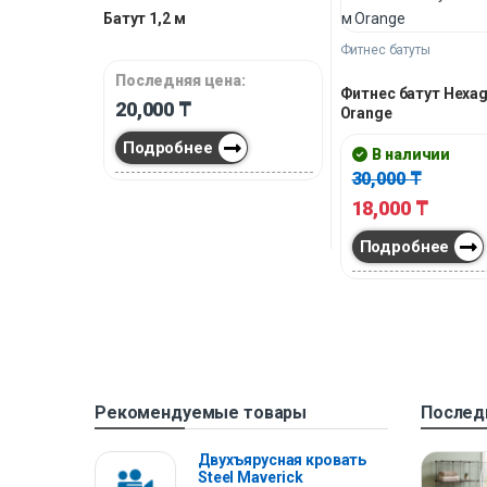
Батут 1,2 м
Фитнес батуты
Последняя цена:
Фитнес батут Hexag
20,000
₸
Orange
Подробнее
В наличии
30,000
₸
18,000
₸
Подробнее
Рекомендуемые товары
Послед
Двухъярусная кровать
Steel Maverick