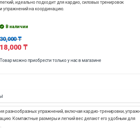
легкий, идеально подходит для кардио, силовых тренировок
и упражнений на координацию.
В наличии
30,000
₸
18,000
₸
Товар можно приобрести только у нас в магазине
ы
ния разнообразных упражнений, включая кардио-тренировки, упраж
тацию. Компактные размеры и легкий вес делают его удобным для
.