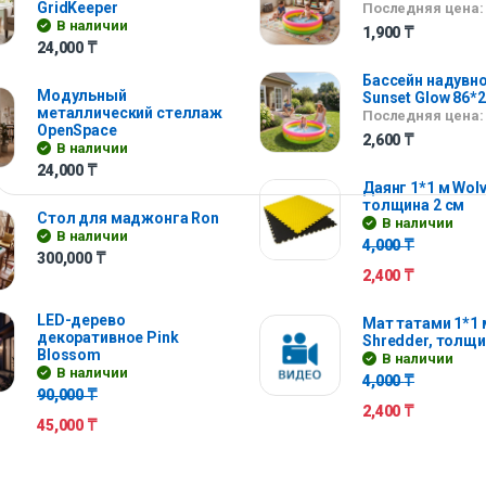
GridKeeper
Последняя цена:
В наличии
1,900
₸
24,000
₸
Бассейн надувно
Модульный
Sunset Glow 86*
металлический стеллаж
Последняя цена:
OpenSpace
2,600
₸
В наличии
24,000
₸
Даянг 1*1 м Wolv
толщина 2 см
Стол для маджонга Ron
В наличии
В наличии
4,000
₸
300,000
₸
2,400
₸
LED-дерево
Мат татами 1*1 
декоративное Pink
Shredder, толщи
Blossom
В наличии
В наличии
4,000
₸
90,000
₸
2,400
₸
45,000
₸