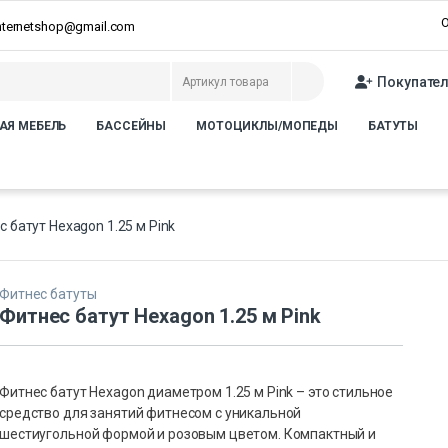
О
internetshop@gmail.com
Покупате
АЯ МЕБЕЛЬ
БАССЕЙНЫ
МОТОЦИКЛЫ/МОПЕДЫ
БАТУТЫ
 батут Hexagon 1.25 м Pink
Фитнес батуты
Фитнес батут Hexagon 1.25 м Pink
Фитнес батут Hexagon диаметром 1.25 м Pink – это стильное
средство для занятий фитнесом с уникальной
шестиугольной формой и розовым цветом. Компактный и